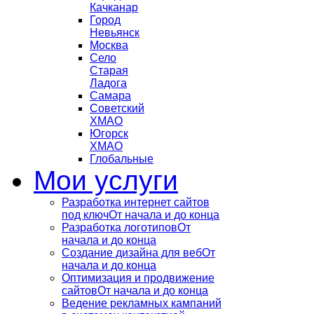
Качканар
Город
Невьянск
Москва
Село
Старая
Ладога
Самара
Советский
ХМАО
Югорск
ХМАО
Глобальные
Мои услуги
Разработка интернет сайтов
под ключ
От начала и до конца
Разработка логотипов
От
начала и до конца
Создание дизайна для веб
От
начала и до конца
Оптимизация и продвижение
сайтов
От начала и до конца
Ведение рекламных кампаний