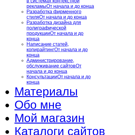
в системах контекстной
рекламы
От начала и до конца
Разработка фирменного
стиля
От начала и до конца
Разработка дизайна для
полиграфической
продукции
От начала и до
конца
Написание статей,
копирайтинг
От начала и до
конца
Администрирование,
обслуживание сайтов
От
начала и до конца
Консультации
От начала и до
конца
Материалы
Обо мне
Мой магазин
Каталоги сайтов