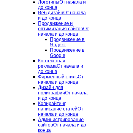
Логотипы
От начала и
до конца
Веб дизайн
От начала
и до конца
Продвижение и
оптимизация сайтов
От
начала и до конца
Продвижение в
Яндекс
Продвижение в
Google
Контекстная
реклама
От начала и
до конца
Фирменный стиль
От
начала и до конца
Дизайн для
полиграфии
От начала
и до конца
Копирайтинг,
написание статей
От
начала и до конца
Администрирование
сайтов
От начала и до
конца