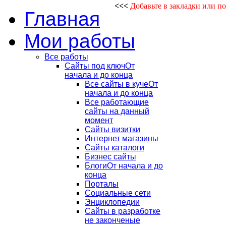
<<<
Добавьте в закладки или п
Главная
Мои работы
Все работы
Сайты под ключ
От
начала и до конца
Все сайты в куче
От
начала и до конца
Все работающие
сайты на данный
момент
Сайты визитки
Интернет магазины
Сайты каталоги
Бизнес сайты
Блоги
От начала и до
конца
Порталы
Социальные сети
Энциклопедии
Сайты в разработке
не законченые