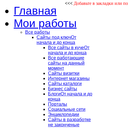
<<<
Добавьте в закладки или п
Главная
Мои работы
Все работы
Сайты под ключ
От
начала и до конца
Все сайты в куче
От
начала и до конца
Все работающие
сайты на данный
момент
Сайты визитки
Интернет магазины
Сайты каталоги
Бизнес сайты
Блоги
От начала и до
конца
Порталы
Социальные сети
Энциклопедии
Сайты в разработке
не законченые