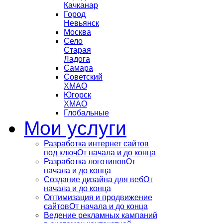
Качканар
Город
Невьянск
Москва
Село
Старая
Ладога
Самара
Советский
ХМАО
Югорск
ХМАО
Глобальные
Мои услуги
Разработка интернет сайтов
под ключ
От начала и до конца
Разработка логотипов
От
начала и до конца
Создание дизайна для веб
От
начала и до конца
Оптимизация и продвижение
сайтов
От начала и до конца
Ведение рекламных кампаний