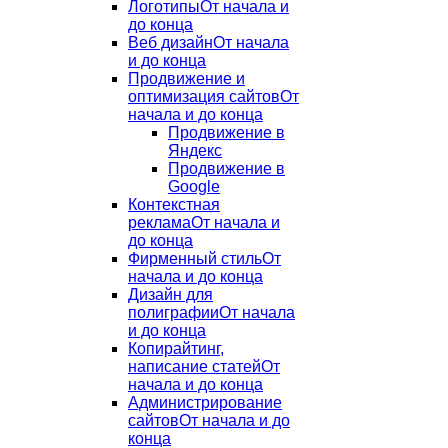
Логотипы
От начала и
до конца
Веб дизайн
От начала
и до конца
Продвижение и
оптимизация сайтов
От
начала и до конца
Продвижение в
Яндекс
Продвижение в
Google
Контекстная
реклама
От начала и
до конца
Фирменный стиль
От
начала и до конца
Дизайн для
полиграфии
От начала
и до конца
Копирайтинг,
написание статей
От
начала и до конца
Администрирование
сайтов
От начала и до
конца