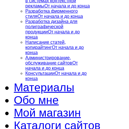
в системах контекстной
рекламы
От начала и до конца
Разработка фирменного
стиля
От начала и до конца
Разработка дизайна для
полиграфической
продукции
От начала и до
конца
Написание статей,
копирайтинг
От начала и до
конца
Администрирование,
обслуживание сайтов
От
начала и до конца
Консультации
От начала и до
конца
Материалы
Обо мне
Мой магазин
Каталоги сайтов