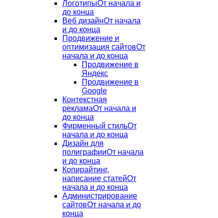
Логотипы
От начала и
до конца
Веб дизайн
От начала
и до конца
Продвижение и
оптимизация сайтов
От
начала и до конца
Продвижение в
Яндекс
Продвижение в
Google
Контекстная
реклама
От начала и
до конца
Фирменный стиль
От
начала и до конца
Дизайн для
полиграфии
От начала
и до конца
Копирайтинг,
написание статей
От
начала и до конца
Администрирование
сайтов
От начала и до
конца