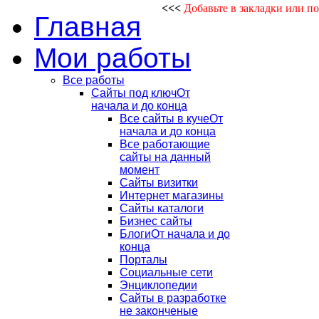
<<<
Добавьте в закладки или п
Главная
Мои работы
Все работы
Сайты под ключ
От
начала и до конца
Все сайты в куче
От
начала и до конца
Все работающие
сайты на данный
момент
Сайты визитки
Интернет магазины
Сайты каталоги
Бизнес сайты
Блоги
От начала и до
конца
Порталы
Социальные сети
Энциклопедии
Сайты в разработке
не законченые