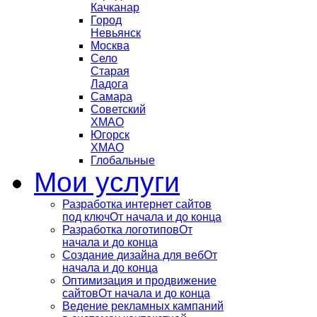
Качканар
Город
Невьянск
Москва
Село
Старая
Ладога
Самара
Советский
ХМАО
Югорск
ХМАО
Глобальные
Мои услуги
Разработка интернет сайтов
под ключ
От начала и до конца
Разработка логотипов
От
начала и до конца
Создание дизайна для веб
От
начала и до конца
Оптимизация и продвижение
сайтов
От начала и до конца
Ведение рекламных кампаний