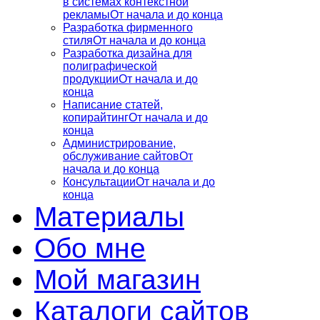
в системах контекстной
рекламы
От начала и до конца
Разработка фирменного
стиля
От начала и до конца
Разработка дизайна для
полиграфической
продукции
От начала и до
конца
Написание статей,
копирайтинг
От начала и до
конца
Администрирование,
обслуживание сайтов
От
начала и до конца
Консультации
От начала и до
конца
Материалы
Обо мне
Мой магазин
Каталоги сайтов