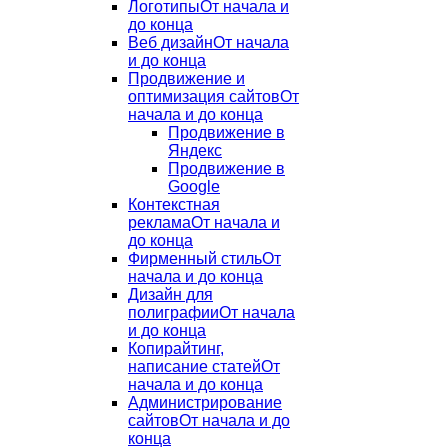
Логотипы
От начала и
до конца
Веб дизайн
От начала
и до конца
Продвижение и
оптимизация сайтов
От
начала и до конца
Продвижение в
Яндекс
Продвижение в
Google
Контекстная
реклама
От начала и
до конца
Фирменный стиль
От
начала и до конца
Дизайн для
полиграфии
От начала
и до конца
Копирайтинг,
написание статей
От
начала и до конца
Администрирование
сайтов
От начала и до
конца