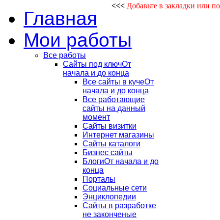
<<<
Добавьте в закладки или п
Главная
Мои работы
Все работы
Сайты под ключ
От
начала и до конца
Все сайты в куче
От
начала и до конца
Все работающие
сайты на данный
момент
Сайты визитки
Интернет магазины
Сайты каталоги
Бизнес сайты
Блоги
От начала и до
конца
Порталы
Социальные сети
Энциклопедии
Сайты в разработке
не законченые