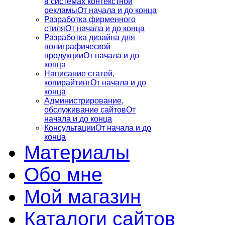
в системах контекстной
рекламы
От начала и до конца
Разработка фирменного
стиля
От начала и до конца
Разработка дизайна для
полиграфической
продукции
От начала и до
конца
Написание статей,
копирайтинг
От начала и до
конца
Администрирование,
обслуживание сайтов
От
начала и до конца
Консультации
От начала и до
конца
Материалы
Обо мне
Мой магазин
Каталоги сайтов