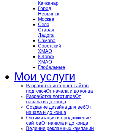
Качканар
Город
Невьянск
Москва
Село
Старая
Ладога
Самара
Советский
ХМАО
Югорск
ХМАО
Глобальные
Мои услуги
Разработка интернет сайтов
под ключ
От начала и до конца
Разработка логотипов
От
начала и до конца
Создание дизайна для веб
От
начала и до конца
Оптимизация и продвижение
сайтов
От начала и до конца
Ведение рекламных кампаний