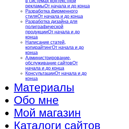
в системах контекстной
рекламы
От начала и до конца
Разработка фирменного
стиля
От начала и до конца
Разработка дизайна для
полиграфической
продукции
От начала и до
конца
Написание статей,
копирайтинг
От начала и до
конца
Администрирование,
обслуживание сайтов
От
начала и до конца
Консультации
От начала и до
конца
Материалы
Обо мне
Мой магазин
Каталоги сайтов