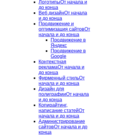
Логотипы
От начала и
до конца
Веб дизайн
От начала
и до конца
Продвижение и
оптимизация сайтов
От
начала и до конца
Продвижение в
Яндекс
Продвижение в
Google
Контекстная
реклама
От начала и
до конца
Фирменный стиль
От
начала и до конца
Дизайн для
полиграфии
От начала
и до конца
Копирайтинг,
написание статей
От
начала и до конца
Администрирование
сайтов
От начала и до
конца