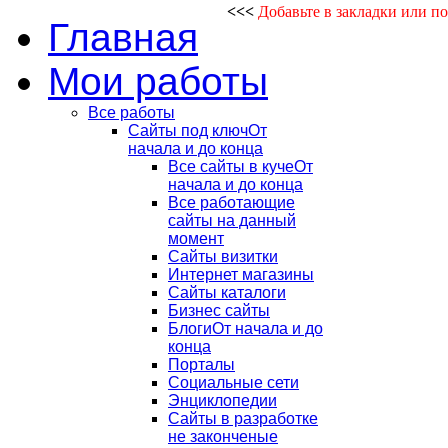
<<<
Добавьте в закладки или п
Главная
Мои работы
Все работы
Сайты под ключ
От
начала и до конца
Все сайты в куче
От
начала и до конца
Все работающие
сайты на данный
момент
Сайты визитки
Интернет магазины
Сайты каталоги
Бизнес сайты
Блоги
От начала и до
конца
Порталы
Социальные сети
Энциклопедии
Сайты в разработке
не законченые