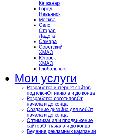
Качканар
Город
Невьянск
Москва
Село
Старая
Ладога
Самара
Советский
ХМАО
Югорск
ХМАО
Глобальные
Мои услуги
Разработка интернет сайтов
под ключ
От начала и до конца
Разработка логотипов
От
начала и до конца
Создание дизайна для веб
От
начала и до конца
Оптимизация и продвижение
сайтов
От начала и до конца
Ведение рекламных кампаний