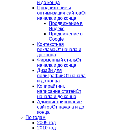
и до конца
Продвижение и
оптимизация сайтов
От
начала и до конца
Продвижение в
Яндекс
Продвижение в
Google
Контекстная
реклама
От начала и
до конца
Фирменный стиль
От
начала и до конца
Дизайн для
полиграфии
От начала
и до конца
Копирайтинг,
написание статей
От
начала и до конца
Администрирование
сайтов
От начала и до
конца
По годам
2009 год
2010 год