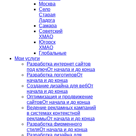
Москва
Село
Старая
Ладога
Самара
Советский
ХМАО
Югорск
ХМАО
Глобальные
Мои услуги
Разработка интернет сайтов
под ключ
От начала и до конца
Разработка логотипов
От
начала и до конца
Создание дизайна для веб
От
начала и до конца
Оптимизация и продвижение
сайтов
От начала и до конца
Ведение рекламных кампаний
в системах контекстной
рекламы
От начала и до конца
Разработка фирменного
стиля
От начала и до конца
Разработка дизайна для