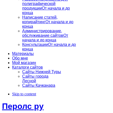
полиграфической
продукции
От начала и до
конца
Написание статей,
копирайтинг
От начала и до
конца
Администрирование,
обслуживание сайтов
От
начала и до конца
Консультации
От начала и до
конца
Материалы
Обо мне
Мой магазин
Каталоги сайтов
Сайты Нижней Туры
Сайты города
Лесной
Сайты Качканара
Skip to content
Перолс ру