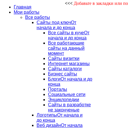
<<<
Добавьте в закладки или п
Главная
Мои работы
Все работы
Сайты под ключ
От
начала и до конца
Все сайты в куче
От
начала и до конца
Все работающие
сайты на данный
момент
Сайты визитки
Интернет магазины
Сайты каталоги
Бизнес сайты
Блоги
От начала и до
конца
Порталы
Социальные сети
Энциклопедии
Сайты в разработке
не законченые
Логотипы
От начала и
до конца
Веб дизайн
От начала