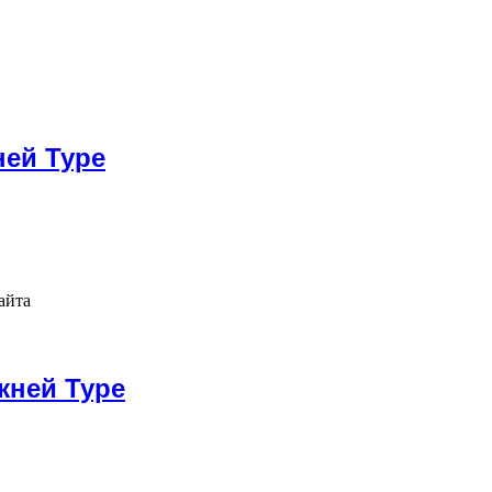
ей Туре
айта
жней Туре