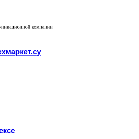
муникационной компании
ехмаркет.су
ексе